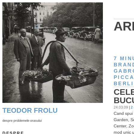
AR
7 MIN
BRAN
GABR
PICCA
BERLI
CELE
BUCU
24.03.09
|
2
TEODOR FROLU
Cand spui 
Garden, So
despre problemele orasului
Center, Zo
mod unic un
DESPRE