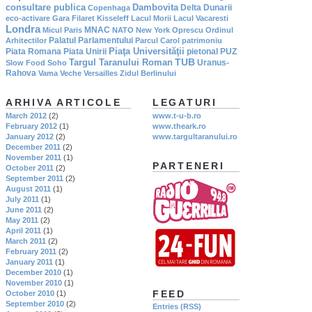
consultare publica
Dambovita
Delta Dunarii
Copenhaga
eco-activare
Gara Filaret
Kisseleff
Lacul Morii
Lacul Vacaresti
Londra
MNAC
Micul Paris
NATO
New York
Oprescu
Ordinul
Palatul Parlamentului
Arhitectilor
Parcul Carol
patrimoniu
Piaţa Universităţii
Piata Romana
Piata Unirii
pietonal
PUZ
TUB
Targul Taranului Roman
Uranus-
Slow Food
Soho
Rahova
Vama Veche
Versailles
Zidul Berlinului
ARHIVA ARTICOLE
LEGATURI
March 2012
(2)
www.t-u-b.ro
February 2012
(1)
www.theark.ro
January 2012
(2)
www.targultaranului.ro
December 2011
(2)
November 2011
(1)
PARTENERI
October 2011
(2)
September 2011
(2)
August 2011
(1)
July 2011
(1)
June 2011
(2)
May 2011
(2)
April 2011
(1)
March 2011
(2)
February 2011
(2)
January 2011
(1)
December 2010
(1)
November 2010
(1)
FEED
October 2010
(1)
September 2010
(2)
Entries (RSS)