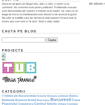
de istorie
Daca tot ati ajuns pe blogul meu, dati-i o citire, o uimire si un
comment. No comment este pentru politicieni. Problemele orasului
sunt deocamdata ale noastre si trebuie sa le tratam. Iar ceea ce ne
leaga de trecut nu intotdeaunea este desuet si de aruncat la gunoi.
Ma refer la traditiile care fac farmecul vietii noastre! Orasul este al
nostru asa cum este si "la tara". Asta e viata, baby!
CAUTA PE BLOG
PROIECTE
CATEGORII
7 minuni ale Bucurestiului
Banca
Arenele Romane
asfaltare
Bucuresti
Casa
brand
Nationala
Baneasa
Brezoianu
Poporului
Centrul Istoric
Ceausescu
chitara
Cismigiu