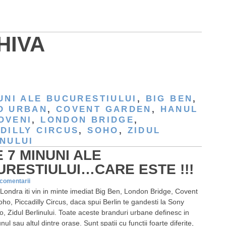
HIVA
UNI ALE BUCURESTIULUI
,
BIG BEN
,
D URBAN
,
COVENT GARDEN
,
HANUL
OVENI
,
LONDON BRIDGE
,
DILLY CIRCUS
,
SOHO
,
ZIDUL
NULUI
 7 MINUNI ALE
RESTIULUI…CARE ESTE !!!
 comentarii
Londra iti vin in minte imediat Big Ben, London Bridge, Covent
ho, Piccadilly Circus, daca spui Berlin te gandesti la Sony
o, Zidul Berlinului. Toate aceste branduri urbane definesc in
ul sau altul dintre orase. Sunt spatii cu functii foarte diferite,