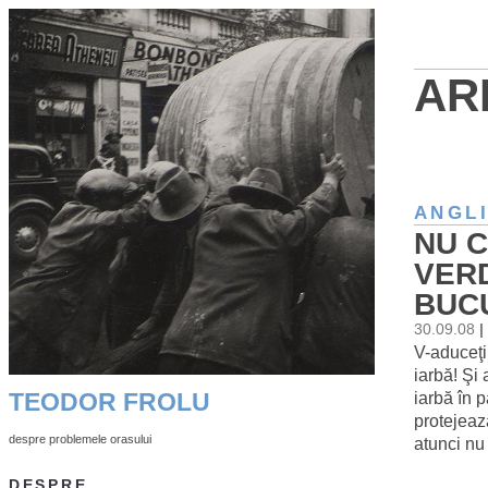
AR
ANGL
NU C
VERD
BUC
30.09.08
|
V-aduceţi
iarbă! Şi
iarbă în p
TEODOR FROLU
protejeaz
despre problemele orasului
atunci nu 
DESPRE