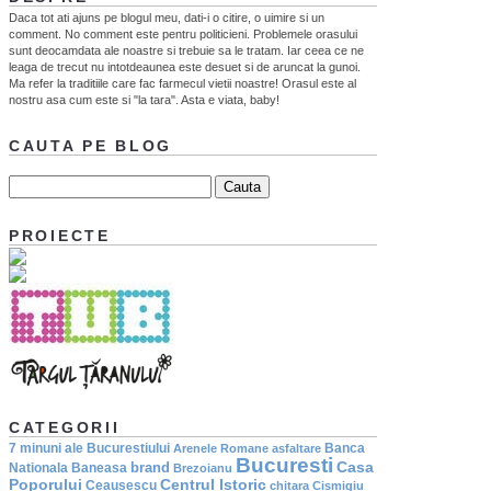
Daca tot ati ajuns pe blogul meu, dati-i o citire, o uimire si un
comment. No comment este pentru politicieni. Problemele orasului
sunt deocamdata ale noastre si trebuie sa le tratam. Iar ceea ce ne
leaga de trecut nu intotdeaunea este desuet si de aruncat la gunoi.
Ma refer la traditiile care fac farmecul vietii noastre! Orasul este al
nostru asa cum este si "la tara". Asta e viata, baby!
CAUTA PE BLOG
PROIECTE
CATEGORII
7 minuni ale Bucurestiului
Banca
Arenele Romane
asfaltare
Bucuresti
Casa
brand
Nationala
Baneasa
Brezoianu
Poporului
Centrul Istoric
Ceausescu
chitara
Cismigiu