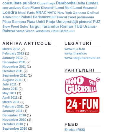
consultare publica
Dambovita
Delta Dunarii
Copenhaga
eco-activare
Gara Filaret
Kisseleff
Lacul Morii
Lacul Vacaresti
Londra
MNAC
Micul Paris
NATO
New York
Oprescu
Ordinul
Palatul Parlamentului
Arhitectilor
Parcul Carol
patrimoniu
Piaţa Universităţii
Piata Romana
Piata Unirii
pietonal
PUZ
TUB
Targul Taranului Roman
Uranus-
Slow Food
Soho
Rahova
Vama Veche
Versailles
Zidul Berlinului
ARHIVA ARTICOLE
LEGATURI
March 2012
(2)
www.t-u-b.ro
February 2012
(1)
www.theark.ro
January 2012
(2)
www.targultaranului.ro
December 2011
(2)
November 2011
(1)
PARTENERI
October 2011
(2)
September 2011
(2)
August 2011
(1)
July 2011
(1)
June 2011
(2)
May 2011
(2)
April 2011
(1)
March 2011
(2)
February 2011
(2)
January 2011
(1)
December 2010
(1)
November 2010
(1)
FEED
October 2010
(1)
September 2010
(2)
Entries (RSS)