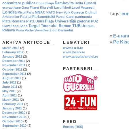
consultare publica
Dambovita
Delta Dunarii
Copenhaga
eco-activare
Gara Filaret
Kisseleff
Lacul Morii
Lacul Vacaresti
Londra
MNAC
Micul Paris
NATO
New York
Oprescu
Ordinul
Tags:
eu
Palatul Parlamentului
Arhitectilor
Parcul Carol
patrimoniu
Piaţa Universităţii
Piata Romana
Piata Unirii
pietonal
PUZ
TUB
Targul Taranului Roman
Uranus-
Slow Food
Soho
Rahova
Vama Veche
Versailles
Zidul Berlinului
«
E-uran
»
Pe Kise
ARHIVA ARTICOLE
LEGATURI
March 2012
(2)
www.t-u-b.ro
February 2012
(1)
www.theark.ro
January 2012
(2)
www.targultaranului.ro
December 2011
(2)
November 2011
(1)
PARTENERI
October 2011
(2)
September 2011
(2)
August 2011
(1)
July 2011
(1)
June 2011
(2)
May 2011
(2)
April 2011
(1)
March 2011
(2)
February 2011
(2)
January 2011
(1)
December 2010
(1)
November 2010
(1)
FEED
October 2010
(1)
September 2010
(2)
Entries (RSS)