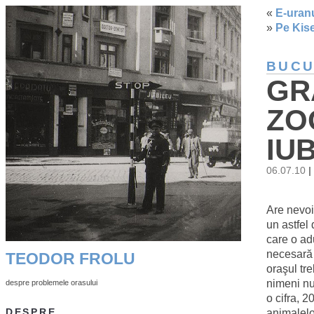
«
E-uran
»
Pe Kise
BUCU
GR
ZO
IU
06.07.10
|
Are nevoi
un astfel
care o ad
necesară 
TEODOR FROLU
oraşul tr
nimeni nu
despre problemele orasului
o cifra, 2
animalelo
DESPRE