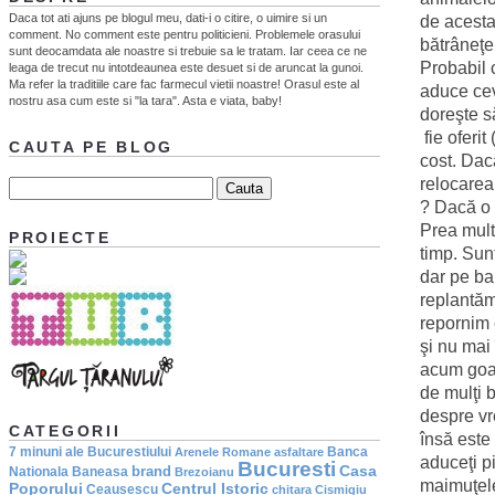
Daca tot ati ajuns pe blogul meu, dati-i o citire, o uimire si un
de acesta
comment. No comment este pentru politicieni. Problemele orasului
bătrâneţe,
sunt deocamdata ale noastre si trebuie sa le tratam. Iar ceea ce ne
Probabil 
leaga de trecut nu intotdeaunea este desuet si de aruncat la gunoi.
Ma refer la traditiile care fac farmecul vietii noastre! Orasul este al
aduce cev
nostru asa cum este si "la tara". Asta e viata, baby!
doreşte să
fie oferit
CAUTA PE BLOG
cost. Dac
relocarea
? Dacă o 
Prea mult
PROIECTE
timp. Sunt
dar pe ban
replantăm
repornim 
şi nu mai 
acum goal
de mulţi 
despre vr
CATEGORII
însă este
7 minuni ale Bucurestiului
Banca
Arenele Romane
asfaltare
aduceţi pi
Bucuresti
Casa
brand
Nationala
Baneasa
Brezoianu
maimuţel
Poporului
Centrul Istoric
Ceausescu
chitara
Cismigiu