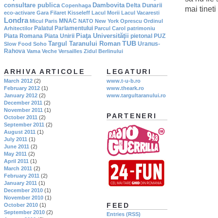
consultare publica
Dambovita
Delta Dunarii
Copenhaga
mai tineti
eco-activare
Gara Filaret
Kisseleff
Lacul Morii
Lacul Vacaresti
Londra
MNAC
Micul Paris
NATO
New York
Oprescu
Ordinul
Palatul Parlamentului
Arhitectilor
Parcul Carol
patrimoniu
Piaţa Universităţii
Piata Romana
Piata Unirii
pietonal
PUZ
TUB
Targul Taranului Roman
Uranus-
Slow Food
Soho
Rahova
Vama Veche
Versailles
Zidul Berlinului
ARHIVA ARTICOLE
LEGATURI
March 2012
(2)
www.t-u-b.ro
February 2012
(1)
www.theark.ro
January 2012
(2)
www.targultaranului.ro
December 2011
(2)
November 2011
(1)
PARTENERI
October 2011
(2)
September 2011
(2)
August 2011
(1)
July 2011
(1)
June 2011
(2)
May 2011
(2)
April 2011
(1)
March 2011
(2)
February 2011
(2)
January 2011
(1)
December 2010
(1)
November 2010
(1)
FEED
October 2010
(1)
September 2010
(2)
Entries (RSS)