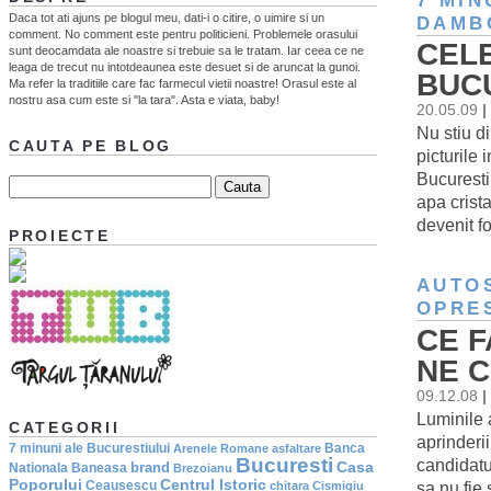
7 MIN
Daca tot ati ajuns pe blogul meu, dati-i o citire, o uimire si un
DAMB
comment. No comment este pentru politicieni. Problemele orasului
CELE
sunt deocamdata ale noastre si trebuie sa le tratam. Iar ceea ce ne
leaga de trecut nu intotdeaunea este desuet si de aruncat la gunoi.
BUCU
Ma refer la traditiile care fac farmecul vietii noastre! Orasul este al
nostru asa cum este si "la tara". Asta e viata, baby!
20.05.09
|
Nu stiu di
CAUTA PE BLOG
picturile
Bucuresti
apa crist
devenit f
PROIECTE
AUTO
OPRE
CE F
NE C
09.12.08
|
Luminile 
CATEGORII
aprinderii
7 minuni ale Bucurestiului
Banca
Arenele Romane
asfaltare
Bucuresti
candidatu
Casa
brand
Nationala
Baneasa
Brezoianu
Poporului
Centrul Istoric
sa nu fie 
Ceausescu
chitara
Cismigiu