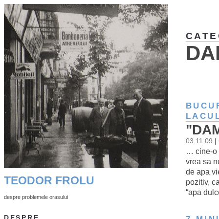
CATE
DA
BUCU
LACUL
"DAM
03.11.09
|
… cine-o 
vrea sa n
de apa vi
TEODOR FROLU
pozitiv, 
“apa dulc
despre problemele orasului
DESPRE